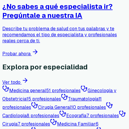
¿No sabes a qué especialista ir?
Pregúntale a nuestra IA
Describe tu problema de salud con tus palabras y te
recomendamos el tipo de especialista y profesionales
reales cerca de ti.
Probar ahora
Explora por especialidad
Ver todo
Medicina general
51
profesionales
Ginecología y
Obstetricia
15
profesionales
Traumatología
11
profesionales
Cirugía General
10
profesionales
Cardiología
8
profesionales
Ecografía
7
profesionales
Cirugía
7
profesionales
Medicina Familiar
6