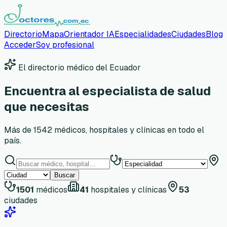
Directorio
Mapa
Orientador IA
Especialidades
Ciudades
Blog
Acceder
Soy profesional
El directorio médico del Ecuador
Encuentra al especialista de salud
que necesitas
Más de
1542
médicos, hospitales y clínicas en todo el
país.
Buscar
1501
médicos
41
hospitales y clínicas
53
ciudades