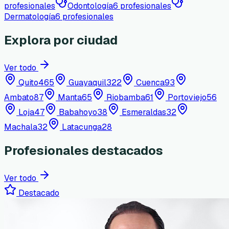
profesionales
Odontología
6
profesionales
Dermatología
6
profesionales
Explora por ciudad
Ver todo
Quito
465
Guayaquil
322
Cuenca
93
Ambato
87
Manta
65
Riobamba
61
Portoviejo
56
Loja
47
Babahoyo
38
Esmeraldas
32
Machala
32
Latacunga
28
Profesionales destacados
Ver todo
Destacado