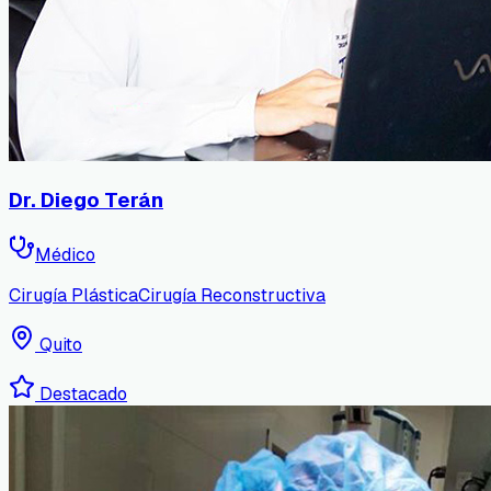
Dr. Diego Terán
Médico
Cirugía Plástica
Cirugía Reconstructiva
Quito
Destacado