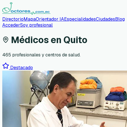
Directorio
Mapa
Orientador IA
Especialidades
Ciudades
Blog
Acceder
Soy profesional
Médicos en
Quito
465
profesionales y centros de salud.
Destacado