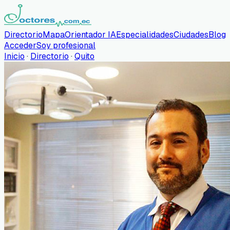
Directorio
Mapa
Orientador IA
Especialidades
Ciudades
Blog
Acceder
Soy profesional
Inicio
·
Directorio
·
Quito