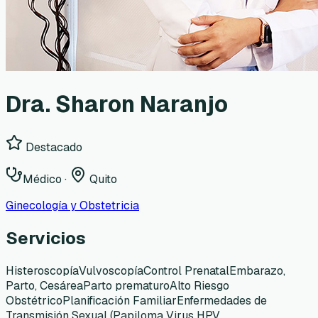
Dra. Sharon Naranjo
Destacado
Médico
·
Quito
Ginecología y Obstetricia
Servicios
Histeroscopía
Vulvoscopía
Control Prenatal
Embarazo,
Parto, Cesárea
Parto prematuro
Alto Riesgo
Obstétrico
Planificación Familiar
Enfermedades de
Transmisión Sexual (Papiloma Virus HPV,