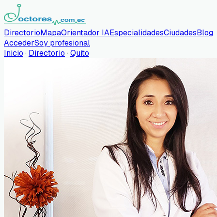
Directorio
Mapa
Orientador IA
Especialidades
Ciudades
Blog
Acceder
Soy profesional
Inicio
·
Directorio
·
Quito