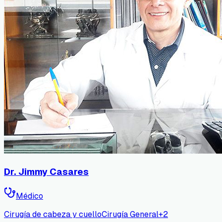
Dr. Jimmy Casares
Médico
Cirugía de cabeza y cuello
Cirugía General
+
2