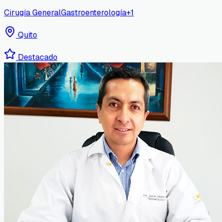
Cirugía General
Gastroenterología
+
1
Quito
Destacado