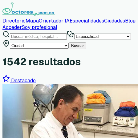
Directorio
Mapa
Orientador IA
Especialidades
Ciudades
Blog
Acceder
Soy profesional
Buscar
1542
resultado
s
Destacado