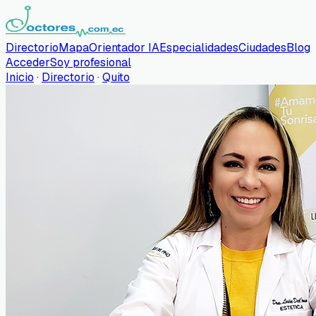
Directorio
Mapa
Orientador IA
Especialidades
Ciudades
Blog
Acceder
Soy profesional
Inicio
·
Directorio
·
Quito