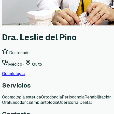
Dra. Leslie del Pino
Destacado
Médico
·
Quito
Odontología
Servicios
Odontología estética
Ortodoncia
Periodoncia
Rehabilitación
Oral
Endodoncia
Implantología
Operatoria Dental