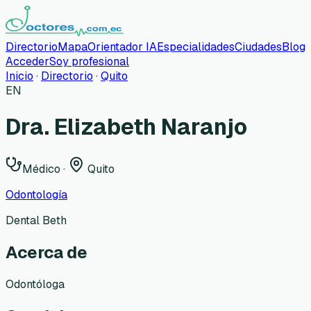
Directorio
Mapa
Orientador IA
Especialidades
Ciudades
Blog
Acceder
Soy profesional
Inicio
·
Directorio
·
Quito
EN
Dra. Elizabeth Naranjo
Médico
·
Quito
Odontología
Dental Beth
Acerca de
Odontóloga