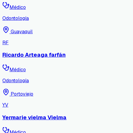
Médico
Odontología
Guayaquil
RF
Ricardo Arteaga farfán
Médico
Odontología
Portoviejo
YV
Yermarie vielma Vielma
Médico