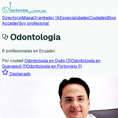
Directorio
Mapa
Orientador IA
Especialidades
Ciudades
Blog
Acceder
Soy profesional
Odontología
6
profesionales en Ecuador.
Por ciudad:
Odontología
en
Quito
(
3
)
Odontología
en
Guayaquil
(
1
)
Odontología
en
Portoviejo
(
1
)
Destacado