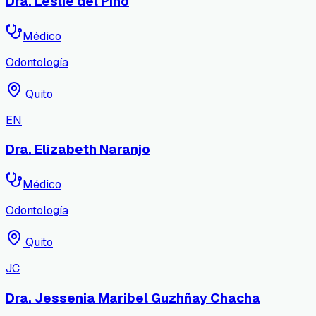
Dra. Leslie del Pino
Médico
Odontología
Quito
EN
Dra. Elizabeth Naranjo
Médico
Odontología
Quito
JC
Dra. Jessenia Maribel Guzhñay Chacha