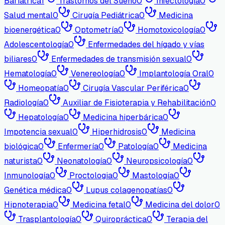
Bariátrica
1
Trastornos del Sueño
0
Infectología
0
Salud mental
0
Cirugía Pediátrica
0
Medicina
bioenergética
0
Optometría
0
Homotoxicología
0
Adolescentología
0
Enfermedades del hígado y vías
biliares
0
Enfermedades de transmisión sexual
0
Hematología
0
Venereología
0
Implantología Oral
0
Homeopatía
0
Cirugía Vascular Periférica
0
Radiología
0
Auxiliar de Fisioterapia y Rehabilitación
0
Hepatología
0
Medicina hiperbárica
0
Impotencia sexual
0
Hiperhidrosis
0
Medicina
biológica
0
Enfermería
0
Patología
0
Medicina
naturista
0
Neonatología
0
Neuropsicología
0
Inmunología
0
Proctologia
0
Mastología
0
Genética médica
0
Lupus colagenopatías
0
Hipnoterapia
0
Medicina fetal
0
Medicina del dolor
0
Trasplantología
0
Quiropráctica
0
Terapia del