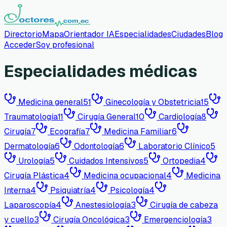
Directorio
Mapa
Orientador IA
Especialidades
Ciudades
Blog
Acceder
Soy profesional
Especialidades médicas
Medicina general
51
Ginecología y Obstetricia
15
Traumatología
11
Cirugía General
10
Cardiología
8
Cirugía
7
Ecografía
7
Medicina Familiar
6
Dermatología
6
Odontología
6
Laboratorio Clínico
5
Urología
5
Cuidados Intensivos
5
Ortopedia
4
Cirugía Plástica
4
Medicina ocupacional
4
Medicina
Interna
4
Psiquiatría
4
Psicología
4
Laparoscopía
4
Anestesiología
3
Cirugía de cabeza
y cuello
3
Cirugía Oncológica
3
Emergenciología
3