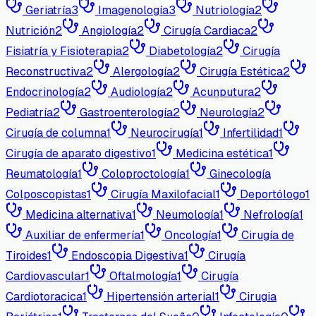
Geriatría
3
Imagenología
3
Nutriología
2
Nutrición
2
Angiología
2
Cirugía Cardiaca
2
Fisiatría y Fisioterapia
2
Diabetología
2
Cirugía
Reconstructiva
2
Alergología
2
Cirugía Estética
2
Endocrinología
2
Audiología
2
Acunputura
2
Pediatría
2
Gastroenterología
2
Neurología
2
Cirugía de columna
1
Neurocirugía
1
Infertilidad
1
Cirugía de aparato digestivo
1
Medicina estética
1
Reumatología
1
Coloproctología
1
Ginecología
Colposcopistas
1
Cirugía Maxilofacial
1
Deportólogo
1
Medicina alternativa
1
Neumología
1
Nefrología
1
Auxiliar de enfermería
1
Oncología
1
Cirugía de
Tiroides
1
Endoscopia Digestiva
1
Cirugía
Cardiovascular
1
Oftalmología
1
Cirugía
Cardiotoracica
1
Hipertensión arterial
1
Cirugia