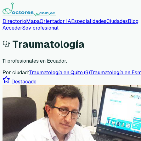
Directorio
Mapa
Orientador IA
Especialidades
Ciudades
Blog
Acceder
Soy profesional
Traumatología
11
profesionales en Ecuador.
Por ciudad:
Traumatología
en
Quito
(
9
)
Traumatología
en
Esm
Destacado