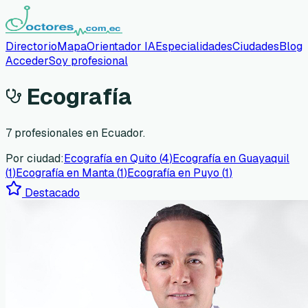
Directorio
Mapa
Orientador IA
Especialidades
Ciudades
Blog
Acceder
Soy profesional
Ecografía
7
profesionales en Ecuador.
Por ciudad:
Ecografía
en
Quito
(
4
)
Ecografía
en
Guayaquil
(
1
)
Ecografía
en
Manta
(
1
)
Ecografía
en
Puyo
(
1
)
Destacado