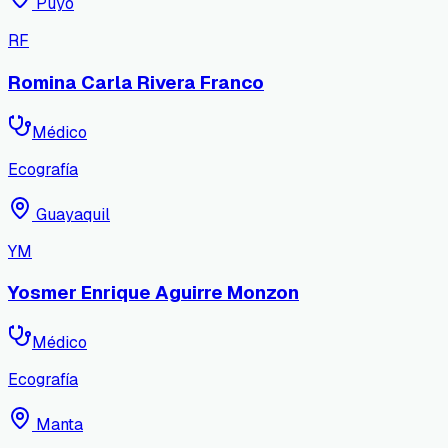
Puyo
RF
Romina Carla Rivera Franco
Médico
Ecografía
Guayaquil
YM
Yosmer Enrique Aguirre Monzon
Médico
Ecografía
Manta