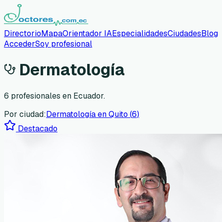
Directorio
Mapa
Orientador IA
Especialidades
Ciudades
Blog
Acceder
Soy profesional
Dermatología
6
profesionales en Ecuador.
Por ciudad:
Dermatología
en
Quito
(
6
)
Destacado