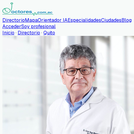
Directorio
Mapa
Orientador IA
Especialidades
Ciudades
Blog
Acceder
Soy profesional
Inicio
·
Directorio
·
Quito