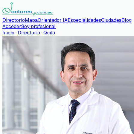
Directorio
Mapa
Orientador IA
Especialidades
Ciudades
Blog
Acceder
Soy profesional
Inicio
·
Directorio
·
Quito