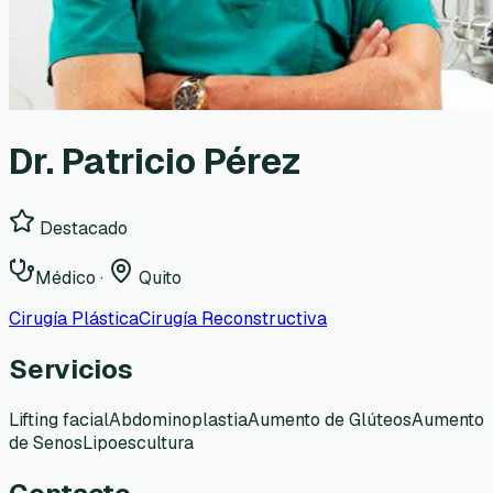
Dr. Patricio Pérez
Destacado
Médico
·
Quito
Cirugía Plástica
Cirugía Reconstructiva
Servicios
Lifting facial
Abdominoplastia
Aumento de Glúteos
Aumento
de Senos
Lipoescultura