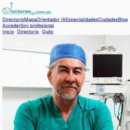
Directorio
Mapa
Orientador IA
Especialidades
Ciudades
Blog
Acceder
Soy profesional
Inicio
·
Directorio
·
Quito