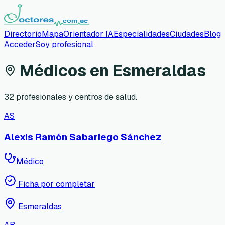
Directorio
Mapa
Orientador IA
Especialidades
Ciudades
Blog
Acceder
Soy profesional
Médicos en
Esmeraldas
32
profesionales y centros de salud.
AS
Alexis Ramón Sabariego Sánchez
Médico
Ficha por completar
Esmeraldas