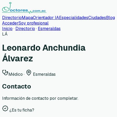
Directorio
Mapa
Orientador IA
Especialidades
Ciudades
Blog
Acceder
Soy profesional
Inicio
·
Directorio
·
Esmeraldas
LÁ
Leonardo Anchundia
Álvarez
Médico
·
Esmeraldas
Contacto
Información de contacto por completar.
¿Es tu ficha?