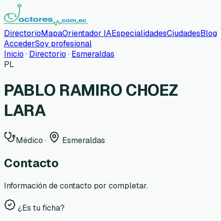
Directorio
Mapa
Orientador IA
Especialidades
Ciudades
Blog
Acceder
Soy profesional
Inicio
·
Directorio
·
Esmeraldas
PL
PABLO RAMIRO CHOEZ
LARA
Médico
·
Esmeraldas
Contacto
Información de contacto por completar.
¿Es tu ficha?