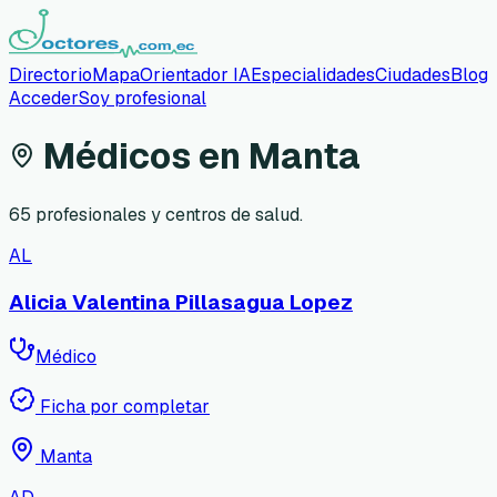
Directorio
Mapa
Orientador IA
Especialidades
Ciudades
Blog
Acceder
Soy profesional
Médicos en
Manta
65
profesionales y centros de salud.
AL
Alicia Valentina Pillasagua Lopez
Médico
Ficha por completar
Manta