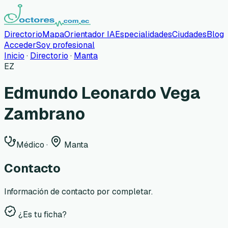
Directorio
Mapa
Orientador IA
Especialidades
Ciudades
Blog
Acceder
Soy profesional
Inicio
·
Directorio
·
Manta
EZ
Edmundo Leonardo Vega
Zambrano
Médico
·
Manta
Contacto
Información de contacto por completar.
¿Es tu ficha?