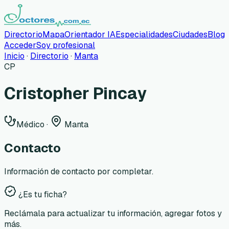
Directorio
Mapa
Orientador IA
Especialidades
Ciudades
Blog
Acceder
Soy profesional
Inicio
·
Directorio
·
Manta
CP
Cristopher Pincay
Médico
·
Manta
Contacto
Información de contacto por completar.
¿Es tu ficha?
Reclámala para actualizar tu información, agregar fotos y
más.