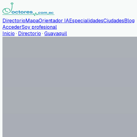
Directorio
Mapa
Orientador IA
Especialidades
Ciudades
Blog
Acceder
Soy profesional
Inicio
·
Directorio
·
Guayaquil