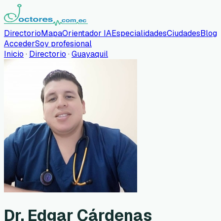
Directorio
Mapa
Orientador IA
Especialidades
Ciudades
Blog
Acceder
Soy profesional
Inicio
·
Directorio
·
Guayaquil
Dr. Edgar Cárdenas