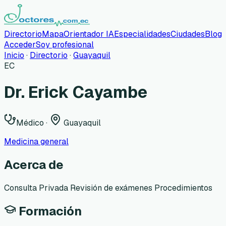
Directorio
Mapa
Orientador IA
Especialidades
Ciudades
Blog
Acceder
Soy profesional
Inicio
·
Directorio
·
Guayaquil
EC
Dr. Erick Cayambe
Médico
·
Guayaquil
Medicina general
Acerca de
Consulta Privada Revisión de exámenes Procedimientos
Formación