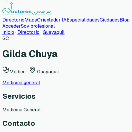
Directorio
Mapa
Orientador IA
Especialidades
Ciudades
Blog
Acceder
Soy profesional
Inicio
·
Directorio
·
Guayaquil
GC
Gilda Chuya
Médico
·
Guayaquil
Medicina general
Servicios
Medicina General
Contacto