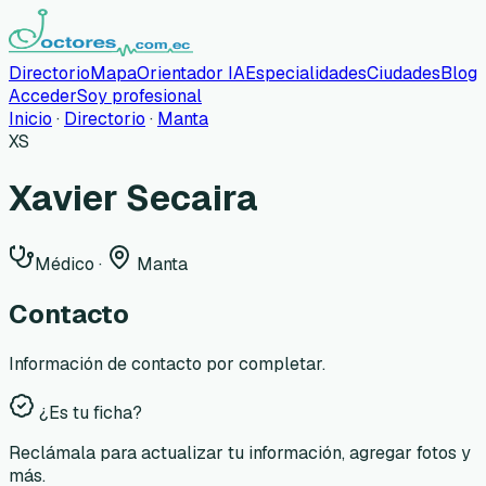
Directorio
Mapa
Orientador IA
Especialidades
Ciudades
Blog
Acceder
Soy profesional
Inicio
·
Directorio
·
Manta
XS
Xavier Secaira
Médico
·
Manta
Contacto
Información de contacto por completar.
¿Es tu ficha?
Reclámala para actualizar tu información, agregar fotos y
más.