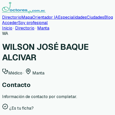
Directorio
Mapa
Orientador IA
Especialidades
Ciudades
Blog
Acceder
Soy profesional
Inicio
·
Directorio
·
Manta
WA
WILSON JOSÉ BAQUE
ALCIVAR
Médico
·
Manta
Contacto
Información de contacto por completar.
¿Es tu ficha?