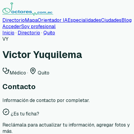
Directorio
Mapa
Orientador IA
Especialidades
Ciudades
Blog
Acceder
Soy profesional
Inicio
·
Directorio
·
Quito
VY
Victor Yuquilema
Médico
·
Quito
Contacto
Información de contacto por completar.
¿Es tu ficha?
Reclámala para actualizar tu información, agregar fotos y
más.