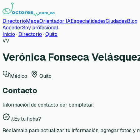
Directorio
Mapa
Orientador IA
Especialidades
Ciudades
Blog
Acceder
Soy profesional
Inicio
·
Directorio
·
Quito
VV
Verónica Fonseca Velásque
Médico
·
Quito
Contacto
Información de contacto por completar.
¿Es tu ficha?
Reclámala para actualizar tu información, agregar fotos y 