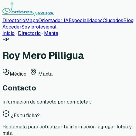
Directorio
Mapa
Orientador IA
Especialidades
Ciudades
Blog
Acceder
Soy profesional
Inicio
·
Directorio
·
Manta
RP
Roy Mero Pilligua
Médico
·
Manta
Contacto
Información de contacto por completar.
¿Es tu ficha?
Reclámala para actualizar tu información, agregar fotos y
más.