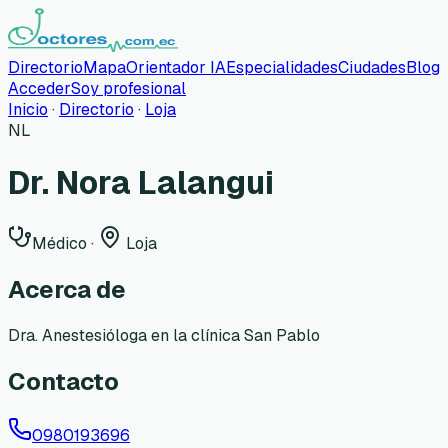
Directorio
Mapa
Orientador IA
Especialidades
Ciudades
Blog
Acceder
Soy profesional
Inicio
·
Directorio
·
Loja
NL
Dr. Nora Lalangui
Médico
·
Loja
Acerca de
Dra. Anestesióloga en la clínica San Pablo
Contacto
0980193696