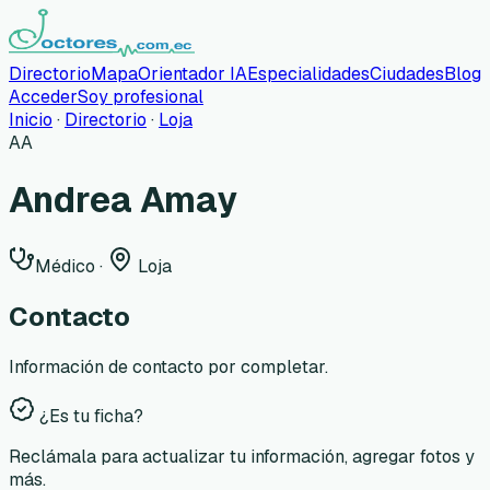
Directorio
Mapa
Orientador IA
Especialidades
Ciudades
Blog
Acceder
Soy profesional
Inicio
·
Directorio
·
Loja
AA
Andrea Amay
Médico
·
Loja
Contacto
Información de contacto por completar.
¿Es tu ficha?
Reclámala para actualizar tu información, agregar fotos y
más.