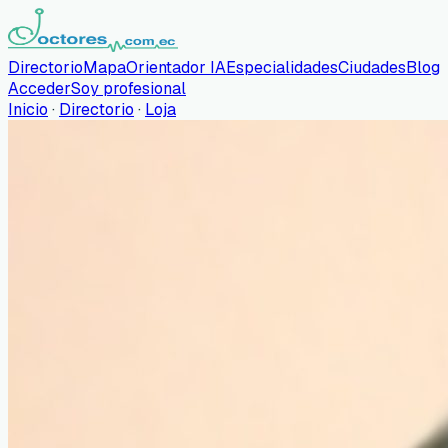
Directorio
Mapa
Orientador IA
Especialidades
Ciudades
Blog
Acceder
Soy profesional
Inicio
·
Directorio
·
Loja