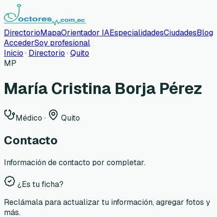
Directorio
Mapa
Orientador IA
Especialidades
Ciudades
Blog
Acceder
Soy profesional
Inicio
·
Directorio
·
Quito
MP
María Cristina Borja Pérez
Médico
·
Quito
Contacto
Información de contacto por completar.
¿Es tu ficha?
Reclámala para actualizar tu información, agregar fotos y
más.