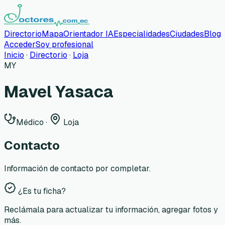
Directorio
Mapa
Orientador IA
Especialidades
Ciudades
Blog
Acceder
Soy profesional
Inicio
·
Directorio
·
Loja
MY
Mavel Yasaca
Médico
·
Loja
Contacto
Información de contacto por completar.
¿Es tu ficha?
Reclámala para actualizar tu información, agregar fotos y
más.