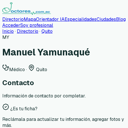
Directorio
Mapa
Orientador IA
Especialidades
Ciudades
Blog
Acceder
Soy profesional
Inicio
·
Directorio
·
Quito
MY
Manuel Yamunaqué
Médico
·
Quito
Contacto
Información de contacto por completar.
¿Es tu ficha?
Reclámala para actualizar tu información, agregar fotos y
más.