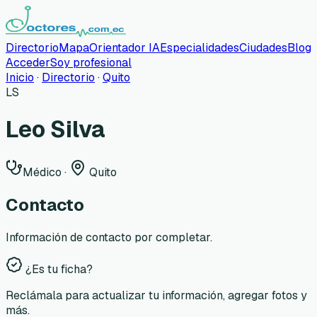
Directorio
Mapa
Orientador IA
Especialidades
Ciudades
Blog
Acceder
Soy profesional
Inicio
·
Directorio
·
Quito
LS
Leo Silva
Médico
·
Quito
Contacto
Información de contacto por completar.
¿Es tu ficha?
Reclámala para actualizar tu información, agregar fotos y
más.