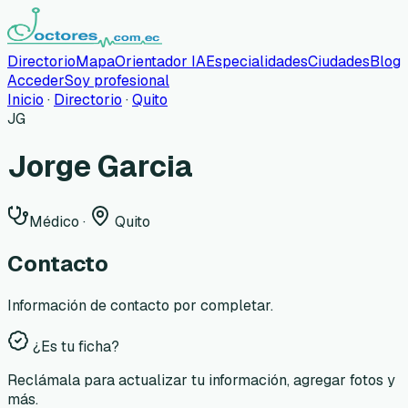
Directorio
Mapa
Orientador IA
Especialidades
Ciudades
Blog
Acceder
Soy profesional
Inicio
·
Directorio
·
Quito
JG
Jorge Garcia
Médico
·
Quito
Contacto
Información de contacto por completar.
¿Es tu ficha?
Reclámala para actualizar tu información, agregar fotos y
más.