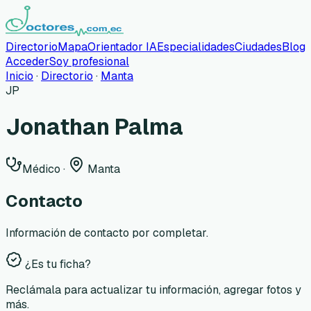
Directorio
Mapa
Orientador IA
Especialidades
Ciudades
Blog
Acceder
Soy profesional
Inicio
·
Directorio
·
Manta
JP
Jonathan Palma
Médico
·
Manta
Contacto
Información de contacto por completar.
¿Es tu ficha?
Reclámala para actualizar tu información, agregar fotos y
más.