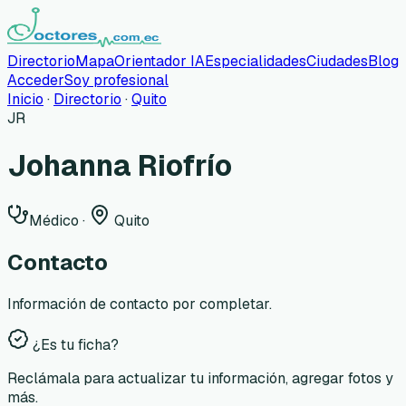
Directorio
Mapa
Orientador IA
Especialidades
Ciudades
Blog
Acceder
Soy profesional
Inicio
·
Directorio
·
Quito
JR
Johanna Riofrío
Médico
·
Quito
Contacto
Información de contacto por completar.
¿Es tu ficha?
Reclámala para actualizar tu información, agregar fotos y
más.