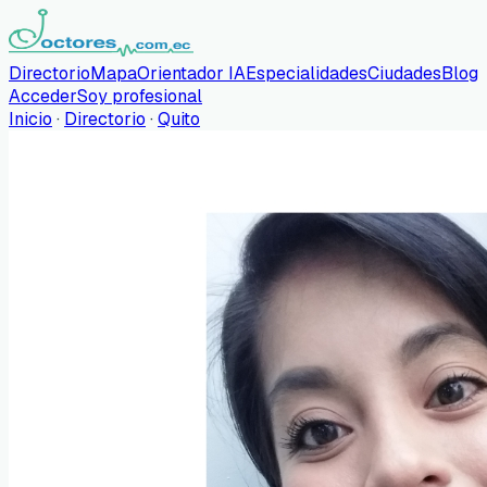
Directorio
Mapa
Orientador IA
Especialidades
Ciudades
Blog
Acceder
Soy profesional
Inicio
·
Directorio
·
Quito