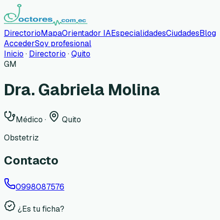
Directorio
Mapa
Orientador IA
Especialidades
Ciudades
Blog
Acceder
Soy profesional
Inicio
·
Directorio
·
Quito
GM
Dra. Gabriela Molina
Médico
·
Quito
Obstetriz
Contacto
0998087576
¿Es tu ficha?