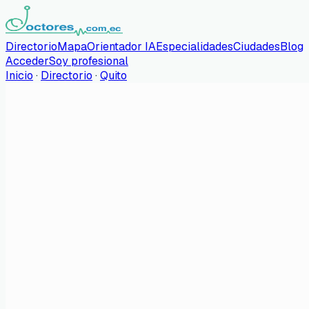
Directorio
Mapa
Orientador IA
Especialidades
Ciudades
Blog
Acceder
Soy profesional
Inicio
·
Directorio
·
Quito