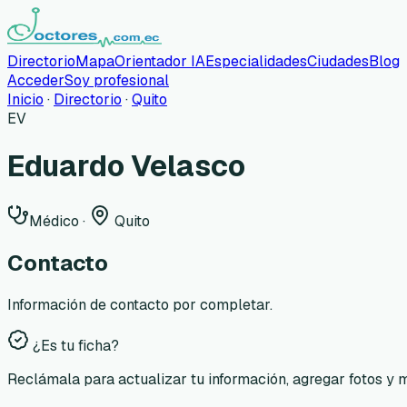
Directorio
Mapa
Orientador IA
Especialidades
Ciudades
Blog
Acceder
Soy profesional
Inicio
·
Directorio
·
Quito
EV
Eduardo Velasco
Médico
·
Quito
Contacto
Información de contacto por completar.
¿Es tu ficha?
Reclámala para actualizar tu información, agregar fotos y 