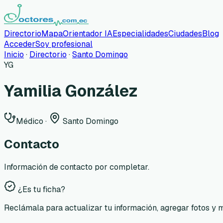
Directorio
Mapa
Orientador IA
Especialidades
Ciudades
Blog
Acceder
Soy profesional
Inicio
·
Directorio
·
Santo Domingo
YG
Yamilia González
Médico
·
Santo Domingo
Contacto
Información de contacto por completar.
¿Es tu ficha?
Reclámala para actualizar tu información, agregar fotos y 