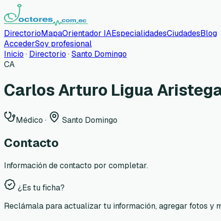
Directorio
Mapa
Orientador IA
Especialidades
Ciudades
Blog
Acceder
Soy profesional
Inicio
·
Directorio
·
Santo Domingo
CA
Carlos Arturo Ligua Aristeg
Médico
·
Santo Domingo
Contacto
Información de contacto por completar.
¿Es tu ficha?
Reclámala para actualizar tu información, agregar fotos y 