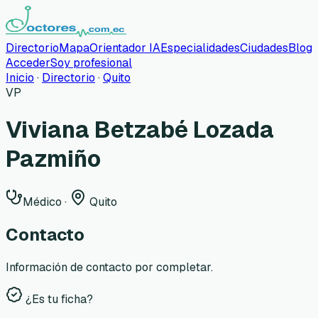
Directorio
Mapa
Orientador IA
Especialidades
Ciudades
Blog
Acceder
Soy profesional
Inicio
·
Directorio
·
Quito
VP
Viviana Betzabé Lozada
Pazmiño
Médico
·
Quito
Contacto
Información de contacto por completar.
¿Es tu ficha?