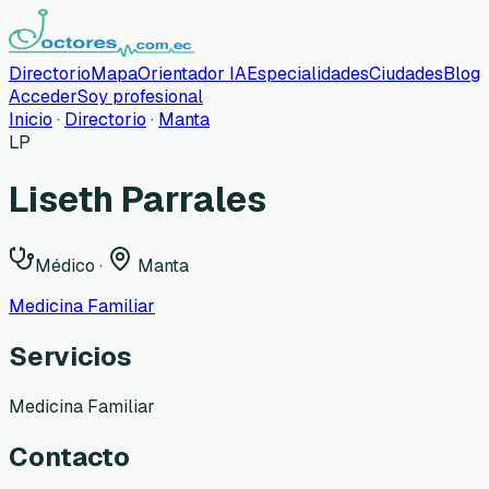
Directorio
Mapa
Orientador IA
Especialidades
Ciudades
Blog
Acceder
Soy profesional
Inicio
·
Directorio
·
Manta
LP
Liseth Parrales
Médico
·
Manta
Medicina Familiar
Servicios
Medicina Familiar
Contacto