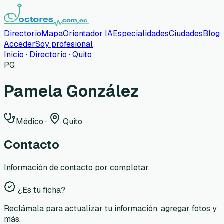
Directorio
Mapa
Orientador IA
Especialidades
Ciudades
Blog
Acceder
Soy profesional
Inicio
·
Directorio
·
Quito
PG
Pamela González
Médico
·
Quito
Contacto
Información de contacto por completar.
¿Es tu ficha?
Reclámala para actualizar tu información, agregar fotos y
más.