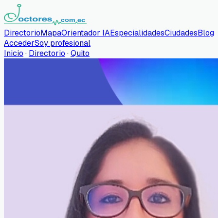
Directorio
Mapa
Orientador IA
Especialidades
Ciudades
Blog
Acceder
Soy profesional
Inicio
·
Directorio
·
Quito